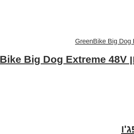
Gre
'ו