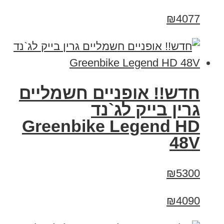
₪4077
חדש!! אופניים חשמליים
גרין בייק לג`נד
Greenbike Legend HD
48V
₪5300
₪4090