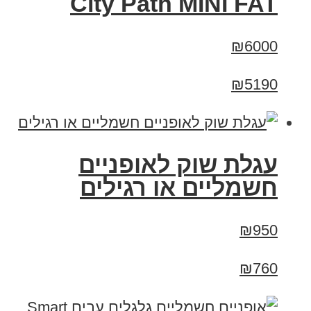
City Path MINI FAT
₪6000
₪5190
עגלת שוק לאופניים
חשמליים או רגילים
₪950
₪760