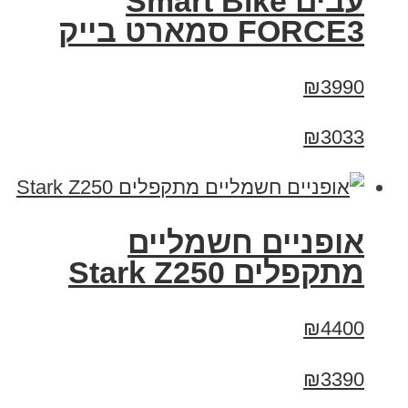
עבים Smart Bike
FORCE3 סמארט בייק
₪3990
₪3033
‏אופניים חשמליים
‏מתקפלים Stark Z250
₪4400
₪3390