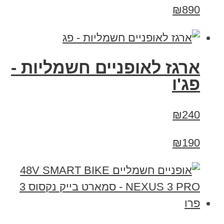
₪890
ארגז לאופניים חשמליות -
פג'ו
₪240
₪190