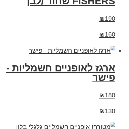
FISHERS שחור /לבן
₪190
₪160
ארגז לאופניים חשמליות -
פישר
₪180
₪130