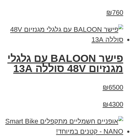
₪760
פישר BALOON עם גלגלי
מגנזיום 48V סוללה 13A
₪6500
₪4300