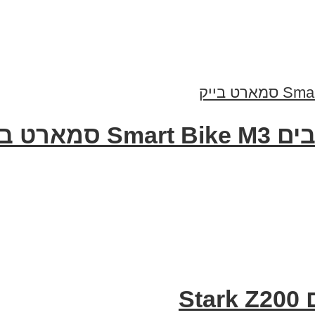
רט בייק
S