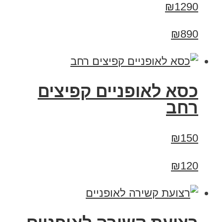
₪1290
₪890
כסא לאופניים קפיצים
רחב
₪150
₪120