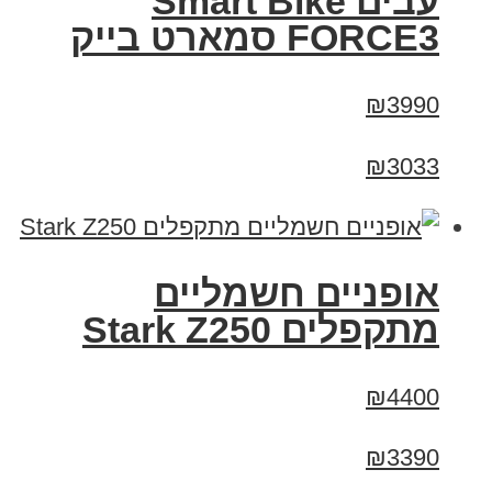
עבים Smart Bike
FORCE3 סמארט בייק
₪3990
₪3033
‏אופניים חשמליים
‏מתקפלים Stark Z250
₪4400
₪3390