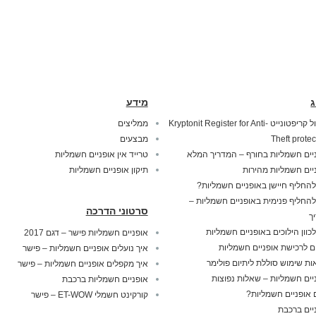
ג
מידע
מנעול קריפטונייט Kryptonit Register for Anti-
ממליצים
Theft protec
מבצעים
יים חשמליות בחורף – המדריך המלא
טרייד אין אופניים חשמליות
יים חשמליות מהירות
תיקון אופניים חשמליות
להחליף חיישן באופניים חשמליות?
להחליף פנימית באופניים חשמליות –
סרטוני הדרכה
ך
לכוון הילוכים באופניים חשמליות
אופניים חשמליות פישר – דגם 2017
ם לרכישת אופניים חשמליות
איך נועלים אופניים חשמליות – פישר
ות שימוש סוללת ליתיום פולימר
איך מקפלים אופניים חשמליות – פישר
יים חשמליות – שאלות נפוצות
אופניים חשמליות ברכבת
אופניים חשמליות?
קורקינט חשמלי ET-WOW – פישר
יים ברכבת