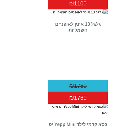
₪1100
גלגל 13 אינץ לאופניים
חשמליות
₪1780
₪1760
כסא קדמי לילד Yepp Mini יפ