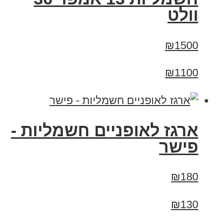
וולט
₪1500
₪1100
ארגז לאופניים חשמליות -
פישר
₪180
₪130