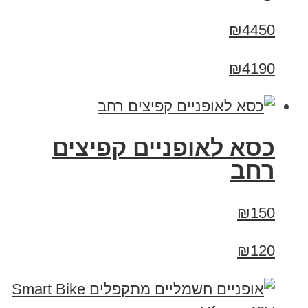
₪4450
₪4190
כסא לאופניים קפיצים
רחב
₪150
₪120