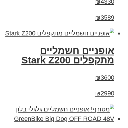
₪4330
₪3589
‏אופניים חשמליים
‏מתקפלים Stark Z200
₪3600
₪2990