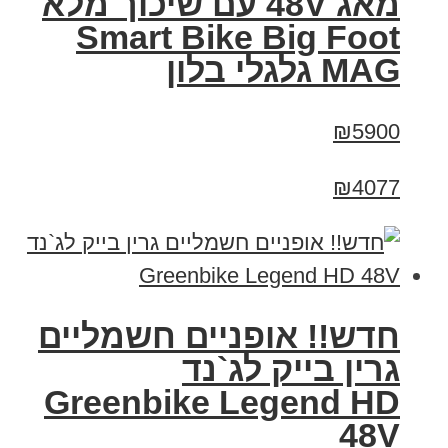
מאג 48V עם שיכוך מלא
Smart Bike Big Foot
MAG גלגלי בלון
₪5900
₪4077
חדש!! אופניים חשמליים
גרין בייק לג`נד
Greenbike Legend HD
48V