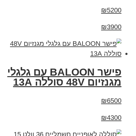
₪5200
₪3900
פישר BALOON עם גלגלי
מגנזיום 48V סוללה 13A
₪6500
₪4300