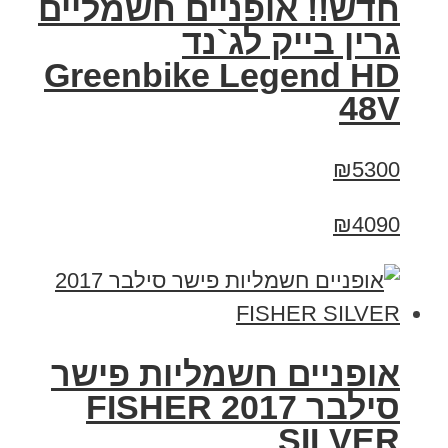
חדש!! אופניים חשמליים
גרין בייק לג`נד
Greenbike Legend HD
48V
₪5300
₪4090
אופניים חשמליות פישר
סילבר 2017 FISHER
SILVER