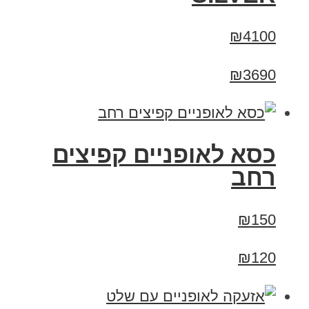
₪4100
₪3690
כסא לאופניים קפיצים
רחב
₪150
₪120