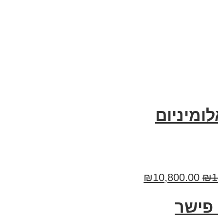
ומיניום
₪
10,800.00
₪
1
פישר