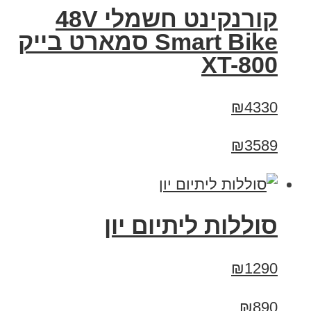
קורנקינט חשמלי 48V
Smart Bike סמארט בייק
XT-800
₪4330
₪3589
סוללות ליתיום יון
₪1290
₪890