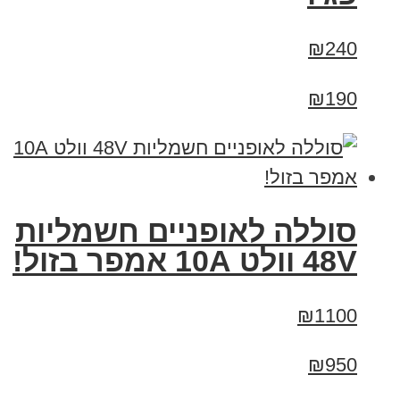
₪240
₪190
סוללה לאופניים חשמליות
48V וולט 10A אמפר בזול!
₪1100
₪950