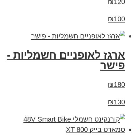
₪120
₪100
ארגז לאופניים חשמליות -
פישר
₪180
₪130