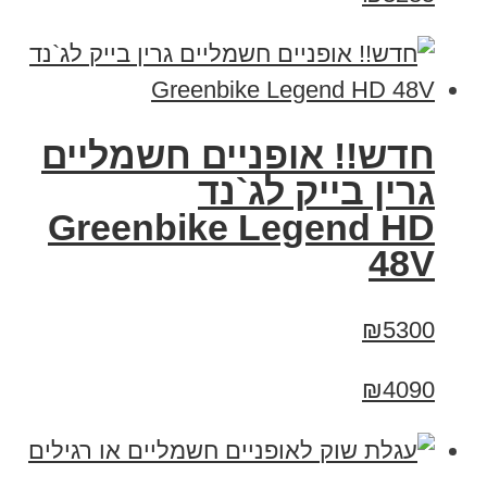
חדש!! אופניים חשמליים
גרין בייק לג`נד
Greenbike Legend HD
48V
₪5300
₪4090