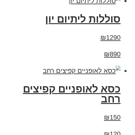
סוללות ליתיום יון
₪1290
₪890
כסא לאופניים קפיצים
רחב
₪150
₪120