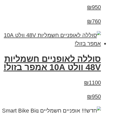
₪950
₪760
סוללה לאופניים חשמליות
48V וולט 10A אמפר בזול!
₪1100
₪950