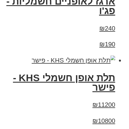
ארגז לאופניים חשמליות -
פג'ו
₪240
₪190
תלת אופן חשמלי KHS -
פישר
₪11200
₪10800