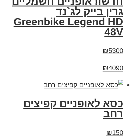
חדש!! אופניים חשמליים
גרין בייק לג`נד
Greenbike Legend HD
48V
₪5300
₪4090
כסא לאופניים קפיצים
רחב
₪150