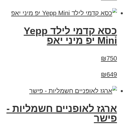
כסא קדמי לילד Yepp
Mini יפ מיני יאפ
₪750
₪649
ארגז לאופניים חשמליות -
פישר