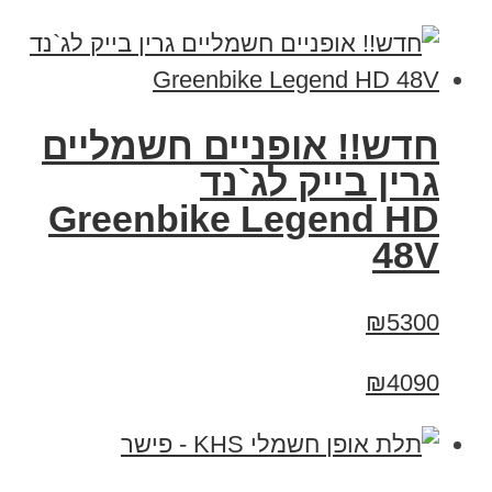
חדש!! אופניים חשמליים
גרין בייק לג`נד
Greenbike Legend HD
48V
₪5300
₪4090