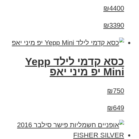
₪4400
₪3390
כסא קדמי לילד Yepp
Mini יפ מיני יאפ
₪750
₪649