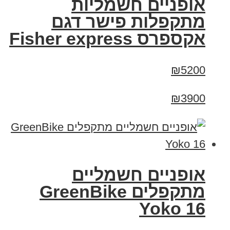
אופניים חשמליות
מתקפלות פישר דגם
אקספרס Fisher express
₪5200
₪3900
‏אופניים חשמליים
‏מתקפלים GreenBike
Yoko 16