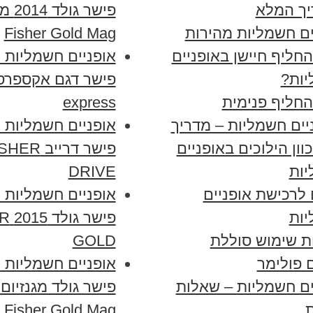
ך המלא
פישר ג
ים חשמליות מהירות
Fisher Gold Mag
החליף חיישן באופניים
אופניים חשמליות
ות?
החליף פנימית
express
יים חשמליות – מדריך
אופניים חשמליות
וון הילוכים באופניים
פישר דרייב ER
ות
DRIVE
 לרכישת אופניים
אופניים חשמליות
ות
פישר
ת שימוש סוללת
GOLD
ם פולימר
אופניים חשמליות
ים חשמליות – שאלות
ת
Fisher Gold Mag