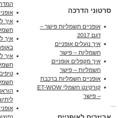
המדרי
סרטוני הדרכה
אופני
איך ל
אופניים חשמליות פישר –
חשמלי
דגם 2017
איך ל
איך נועלים אופניים
באופנ
חשמליות – פישר
איך לכ
איך מקפלים אופניים
חשמלי
חשמליות – פישר
טיפים
אופניים חשמליות ברכבת
חשמלי
קורקינט חשמלי ET-WOW
הוראו
– פישר
ליתיו
אופני
אביזרים לאופניים
נפוצו