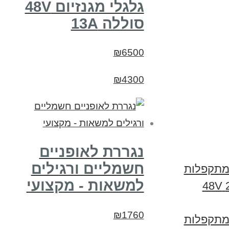
גלגלי מגנזיום 48V
סוללה 13A
₪6500
₪4300
נגררת לאופניים
חשמליים ורגילים
 מתקפלות
למשאות - מקצועי
פישר דיימונד 2017 48V
₪1760
 מתקפלות