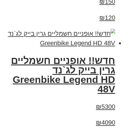
₪150
₪120
חדש!! אופניים חשמליים
גרין בייק לג`נד
Greenbike Legend HD
48V
₪5300
₪4090