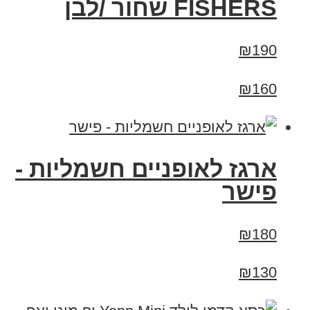
FISHERS שחור /לבן
₪190
₪160
ארגז לאופניים חשמליות -
פישר
₪180
₪130