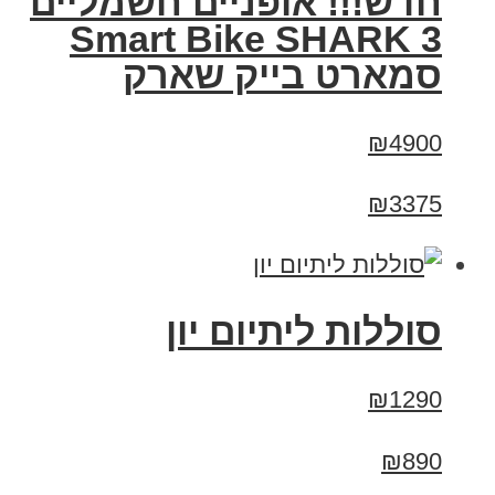
חדש!!! אופניים חשמליים
Smart Bike SHARK 3
סמארט בייק שארק
₪4900
₪3375
סוללות ליתיום יון
₪1290
₪890