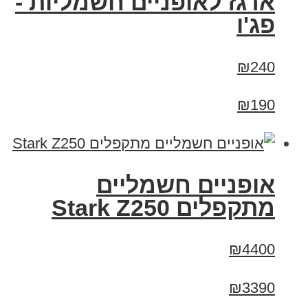
ארגז לאופניים חשמליות -
פג'ו
₪240
₪190
‏אופניים חשמליים
‏מתקפלים Stark Z250
₪4400
₪3390