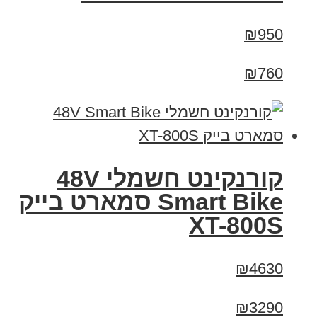
₪950
₪760
קורנקינט חשמלי 48V
Smart Bike סמארט בייק
XT-800S
₪4630
₪3290