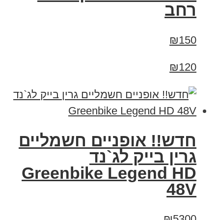
רחב
₪150
₪120
חדש!! אופניים חשמליים
גרין בייק לג`נד
Greenbike Legend HD
48V
₪5300