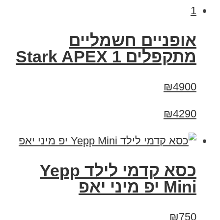
‏אופניים חשמליים
‏מתקפלים Stark APEX 1
₪4900
₪4290
כסא קדמי לילד Yepp
Mini יפ מיני יאפ
₪750