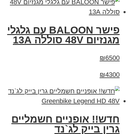
פישר BALOON עם גלגלי
מגנזיום 48V סוללה 13A
₪6500
₪4300
חדש!! אופניים חשמליים
גרין בייק לג`נד