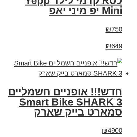
כסא קדמי לילד Yepp
Mini יפ מיני יאפ
₪750
₪649
חדש!!! אופניים חשמליים
Smart Bike SHARK 3
סמארט בייק שארק
₪4900