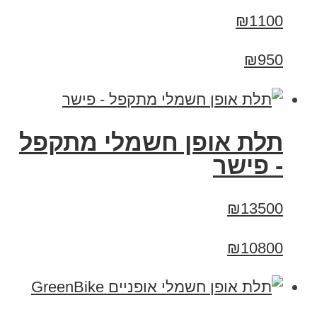
₪1100
₪950
תלת אופן חשמלי מתקפל
- פישר
₪13500
₪10800