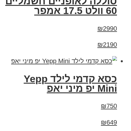
סוללה לאופניים חשמליים
60 וולט 17.5 אמפר
₪2990
₪2190
כסא קדמי לילד Yepp
Mini יפ מיני יאפ
₪750
₪649