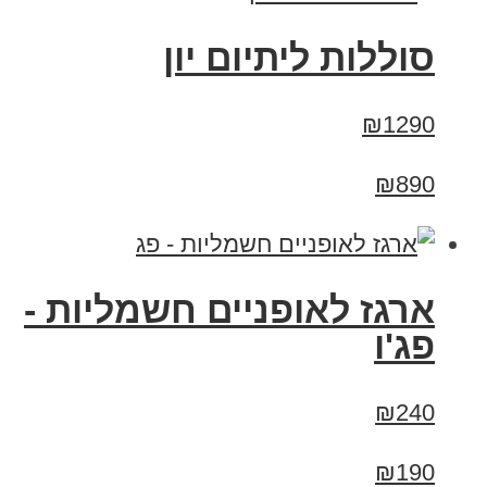
סוללות ליתיום יון
₪1290
₪890
ארגז לאופניים חשמליות -
פג'ו
₪240
₪190