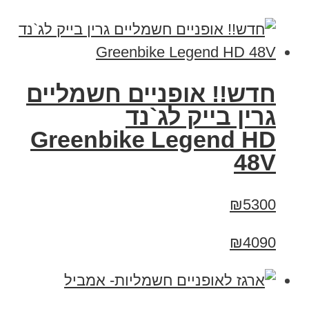
חדש!! אופניים חשמליים
גרין בייק לג`נד
Greenbike Legend HD
48V
₪5300
₪4090