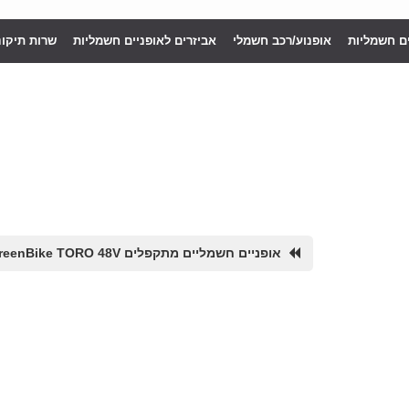
ים חשמליות
אופנוע/רכב חשמלי
אביזרים לאופניים חשמליות
שרות תיקונ
אופניים חשמליים מתקפלים GreenBike TORO 48V