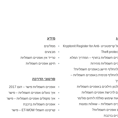
ג
מידע
מנעול קריפטונייט Kryptonit Register for Anti-
ממליצים
Theft protec
מבצעים
יים חשמליות בחורף – המדריך המלא
טרייד אין אופניים חשמליות
יים חשמליות מהירות
תיקון אופניים חשמליות
להחליף חיישן באופניים חשמליות?
להחליף פנימית באופניים חשמליות –
סרטוני הדרכה
ך
לכוון הילוכים באופניים חשמליות
אופניים חשמליות פישר – דגם 2017
ם לרכישת אופניים חשמליות
איך נועלים אופניים חשמליות – פישר
ות שימוש סוללת ליתיום פולימר
איך מקפלים אופניים חשמליות – פישר
יים חשמליות – שאלות נפוצות
אופניים חשמליות ברכבת
אופניים חשמליות?
קורקינט חשמלי ET-WOW – פישר
יים ברכבת