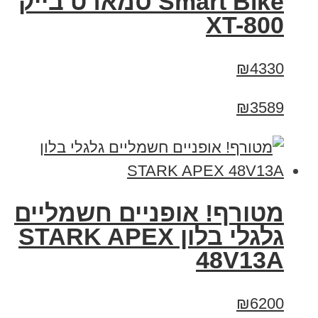
Smart Bike סמארט בייק
XT-800
₪4330
₪3589
מטורף! אופניים חשמליים
גלגלי בלון STARK APEX
48V13A
₪6200