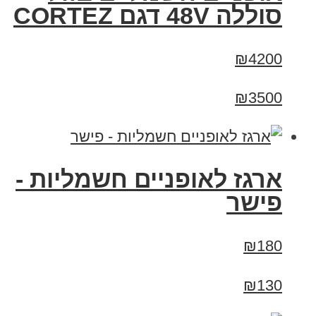
סוללה 48V דגם CORTEZ
₪4200
₪3500
ארגז לאופניים חשמליות -
פישר
₪180
₪130