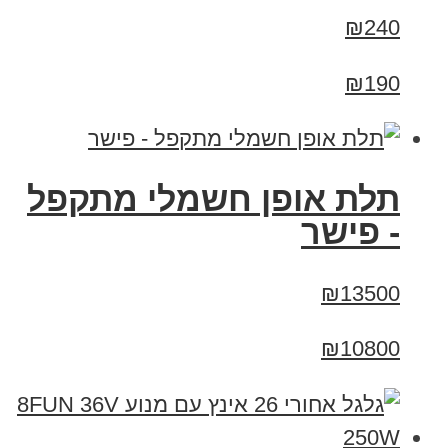
₪240
₪190
תלת אופן חשמלי מתקפל
- פישר
₪13500
₪10800