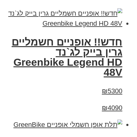
חדש!! אופניים חשמליים
גרין בייק לג`נד
Greenbike Legend HD
48V
₪5300
₪4090