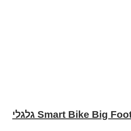
אופניים חשמליים ביג פוט מאג 48V עם שיכוך מלא Smart Bike Big Foot MAG גלגלי