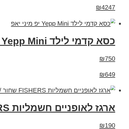
₪4247
כסא קדמי לילד Yepp Mini יפ מיני יאפ
₪750
₪649
ארגז לאופניים חשמליות FISHERS שחור /לבן
₪190