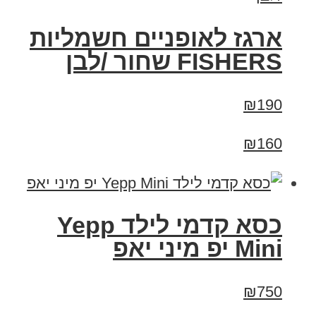
ארגז לאופניים חשמליות
FISHERS שחור /לבן
₪190
₪160
כסא קדמי לילד Yepp
Mini יפ מיני יאפ
₪750