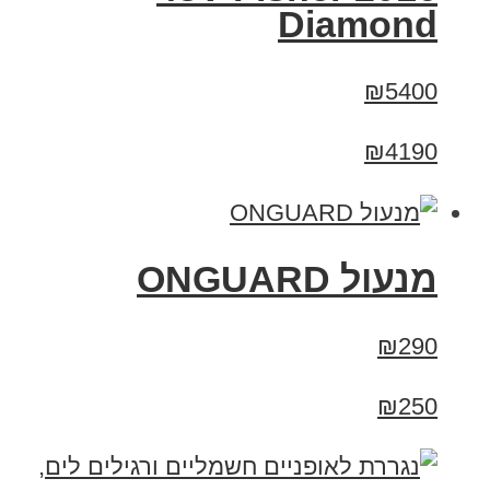
Diamond
₪5400
₪4190
מנעול ONGUARD
₪290
₪250